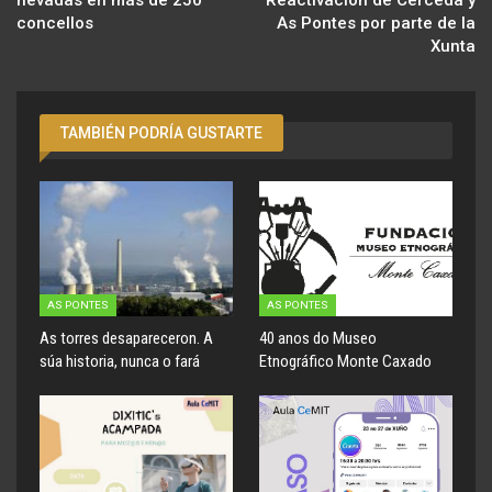
nevadas en más de 250
Reactivación de Cerceda y
concellos
As Pontes por parte de la
Xunta
TAMBIÉN PODRÍA GUSTARTE
AS PONTES
AS PONTES
As torres desapareceron. A
40 anos do Museo
súa historia, nunca o fará
Etnográfico Monte Caxado