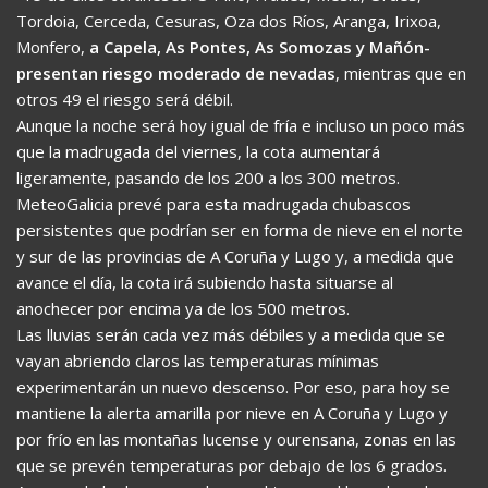
Tordoia, Cerceda, Cesuras, Oza dos Ríos, Aranga, Irixoa,
Monfero,
a Capela, As Pontes, As Somozas y Mañón-
presentan riesgo moderado de nevadas
, mientras que en
otros 49 el riesgo será débil.
Aunque la noche será hoy igual de fría e incluso un poco más
que la madrugada del viernes, la cota aumentará
ligeramente, pasando de los 200 a los 300 metros.
MeteoGalicia prevé para esta madrugada chubascos
persistentes que podrían ser en forma de nieve en el norte
y sur de las provincias de A Coruña y Lugo y, a medida que
avance el día, la cota irá subiendo hasta situarse al
anochecer por encima ya de los 500 metros.
Las lluvias serán cada vez más débiles y a medida que se
vayan abriendo claros las temperaturas mínimas
experimentarán un nuevo descenso. Por eso, para hoy se
mantiene la alerta amarilla por nieve en A Coruña y Lugo y
por frío en las montañas lucense y ourensana, zonas en las
que se prevén temperaturas por debajo de los 6 grados.