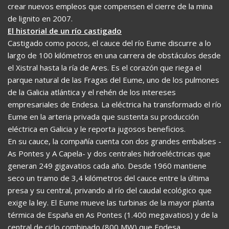
crear nuevos empleos que compensen el cierre de la mina
de lignito en 2007.
El historial de un río castigado
Castigado como pocos, el cauce del río Eume discurre a lo
largo de 100 kilómetros en una carrera de obstáculos desde
el Xistral hasta la ría de Ares. Es el corazón que riega el
parque natural de las Fragas del Eume, uno de los pulmones
de la Galicia atlántica y el rehén de los intereses
empresariales de Endesa. La eléctrica ha transformado el río
Eume en la arteria privada que sustenta su producción
eléctrica en Galicia y le reporta jugosos beneficios.
En su cauce, la compañía cuenta con dos grandes embalses -
As Pontes y A Capela- y dos centrales hidroeléctricas que
generan 249 gigavatios cada año. Desde 1960 mantiene
seco un tramo de 3,4 kilómetros del cauce entre la última
presa y su central, privando al río del caudal ecológico que
exige la ley. El Eume mueve las turbinas de la mayor planta
térmica de España en As Pontes (1.400 megavatios) y de la
central de ciclo combinado (800 MW) que Endesa