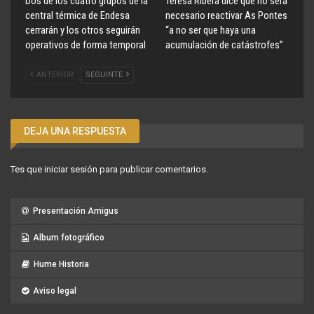
Dos de los cuatro grupos de la
Teresa Ribera dice que no será
central térmica de Endesa
necesario reactivar As Pontes
cerrarán y los otros seguirán
“a no ser que haya una
operativos de forma temporal
acumulación de catástrofes”
ANTERIOR
SEGUINTE
DEJA UNA RESPUESTA
Tes que
iniciar sesión
para publicar comentarios.
Presentación Amigus
Album fotográfico
Hume Historia
Aviso legal