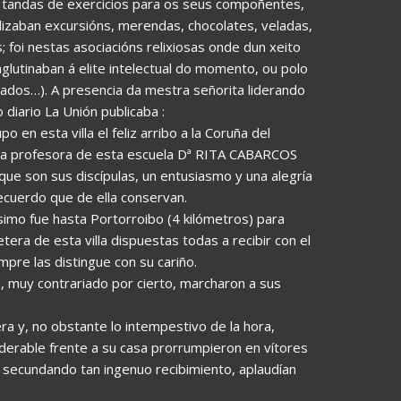
 tandas de exercicios para os seus compoñentes,
izaban excursións, merendas, chocolates, veladas,
 foi nestas asociacións relixiosas onde dun xeito
glutinaban á elite intelectual do momento, ou polo
os…). A presencia da mestra señorita liderando
iario La Unión publicaba :
n esta villa el feliz arribo a la Coruña del
rida profesora de esta escuela Dª RITA CABARCOS
ue son sus discípulas, un entusiasmo y una alegría
recuerdo que de ella conservan.
simo fue hasta Portorroibo (4 kilómetros) para
era de esta villa dispuestas todas a recibir con el
pre las distingue con su cariño.
s, muy contrariado por cierto, marcharon a sus
ra y, no obstante lo intempestivo de la hora,
erable frente a su casa prorrumpieron en vítores
 secundando tan ingenuo recibimiento, aplaudían