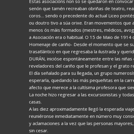
Estas asociacións non so se quedaron en convocar
senón que tamén recreaban obriñas de teatro, real
coros… sendo o precedente do actual Liceo pontés;
ou doutro tivo a súa orixe. Eran movementos que a
menos ós máis formados (mestres, médicos, avogad
a Asociación era o habitual. O 15 de Maio de 1914 o d
Homenaje de cariño- Desde el momento que se supo e
trasatlántico en que regresaba la ilustrada y que
DURÁN, inicióse espontáneamente entre las niñas q
reveladores del cariño que le profesan y el grato 
El día señalado para su llegada, un grupo numerosí
esperarla, quedando las más pequeñitas en la carret
afecto que merece a la cultísima profesora que siem
La noche hizo regresar a las excursionistas y toda
casas.
A las diez aproximadamente llegó la esperada viaje
reuniéronse inmediatamente en número muy consid
y aclamaciones a la vez que las personas mayores,
sin cesar.