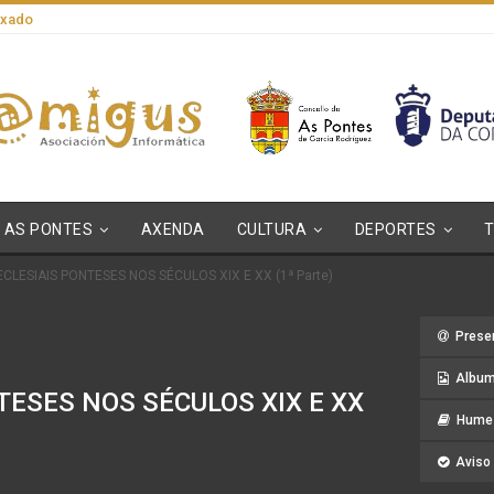
axado
AS PONTES
AXENDA
CULTURA
DEPORTES
LESIAIS PONTESES NOS SÉCULOS XIX E XX (1ª Parte)
Prese
Album
ESES NOS SÉCULOS XIX E XX
Hume 
Aviso 