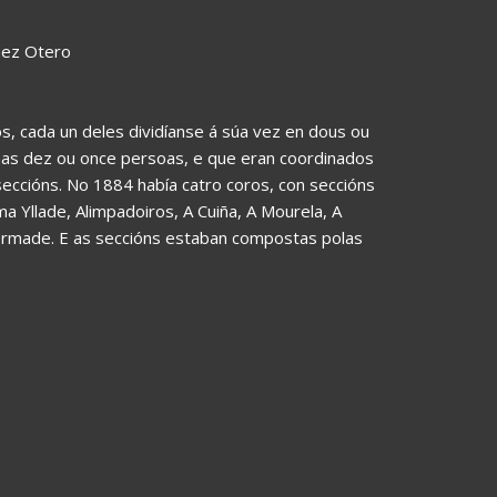
uez Otero
s, cada un deles dividíanse á súa vez en dous ou
nhas dez ou once persoas, e que eran coordinados
seccións. No 1884 había catro coros, con seccións
a Yllade, Alimpadoiros, A Cuiña, A Mourela, A
Xermade. E as seccións estaban compostas polas