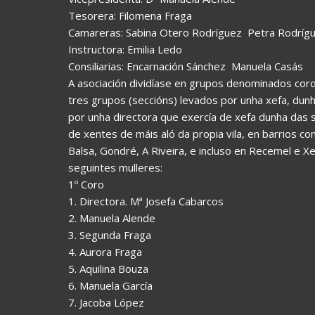
Tesorera: Filomena Fraga
Camareras: Sabina Otero Rodríguez  Petra Rodríg
Instructora: Emilia Ledo
Consiliarias: Encarnación Sánchez  Manuela Casás
A asociación dividíase en grupos denominados coro
tres grupos (seccións) levados por unha xefa, du
por unha directora que exercía de xefa dunha das 
de xentes de máis aló da propia vila, en barrios com
Balsa, Gondré, A Riveira, e incluso en Recemel e 
seguintes mulleres:
1º Coro
1. Directora. Mª Josefa Cabarcos
2. Manuela Alende
3. Segunda Fraga
4. Aurora Fraga
5. Aquilina Bouza
6. Manuela García
7. Jacoba López