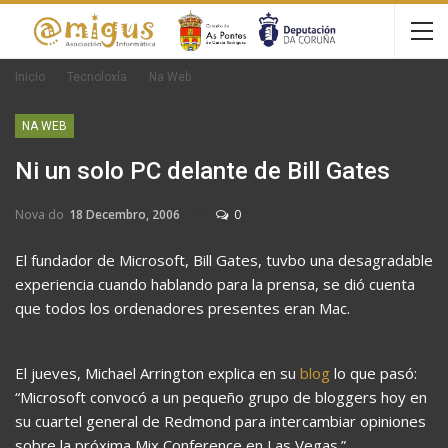
Inicio
Tecnoloxía
Na Web
NA WEB
Ni un solo PC delante de Bill Gates
Nova do
18 Decembro, 2006
0
El fundador de Microsoft, Bill Gates, tuvbo una desagradable
experiencia cuando hablando para la prensa, se dió cuenta
que todos los ordenadores presentes eran Mac.
El jueves, Michael Arrington explica en su
blog
lo que pasó:
“Microsoft convocó a un pequeño grupo de bloggers hoy en
su cuartel general de Redmond para intercambiar opiniones
sobre la próxima Mix Conference en Las Vegas.”