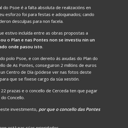
l do Psoe é a falta absoluta de realizacións en
seu esforzo foi para festas e adoquinados; cando
deron desculpas para non facela.
e estivo incluída entre as obras propostas a
ou o Plan e nas Pontes non se investiu nin un
tado onde pasou isto
.
do polo Psoe, e con dereito ás axudas do Plan do
ello de As Pontes, conseguiron 2 millóns de euros
e un Centro de Día (pódese ver nas fotos deste
para que se fixese cargo da súa xestión.
n 22 prazas e o concello de Cerceda ten que pagar
 do Concello.
 este investimento,
por que o concello das Pontes
 non está nas súas prioridades.