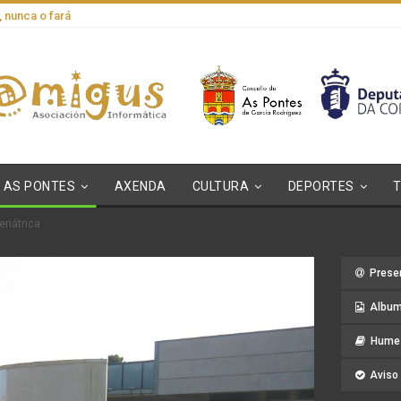
, nunca o fará
AS PONTES
AXENDA
CULTURA
DEPORTES
riátrica
Prese
Album
Hume 
Aviso 