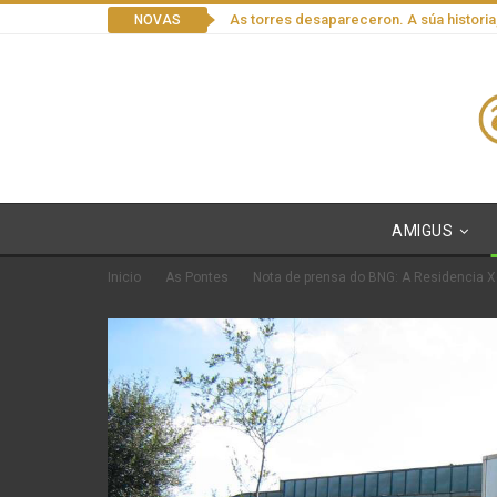
As torres desapareceron. A súa historia
NOVAS
AMIGUS
Inicio
As Pontes
Nota de prensa do BNG: A Residencia Xe