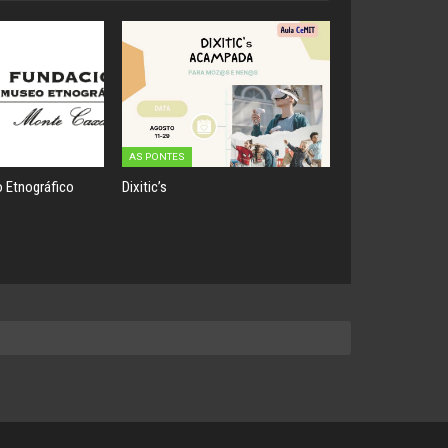
AS PONTES
 Etnográfico
Dixitic’s