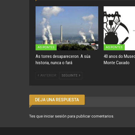
AS PONTES
AS PONTES
As torres desapareceron. A súa
40 anos do Museo
historia, nunca o fará
Monte Caxado
ANTERIOR
SEGUINTE
DEJA UNA RESPUESTA
Tes que
iniciar sesión
para publicar comentarios.