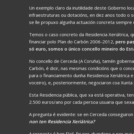
Un exemplo claro da inutilidade deste Goberno loca
infraestruturas ou dotacións, en dez anos todo o 
se lle propuxo algunha actuación concreta sempre 
Temos o caso concreto da Residencia Xeriátrica, qu
financiar polo Plan do Carbón 2006-2012,
pero pas
só euro, somos o único concello mineiro do Es
No concello de Cerceda (A Coruña), tamén goberna
Carbón, é dicir, nas mesmas condicións que o conc
para o financiamento dunha Residencia Xeriátrica 
voceiro), e, posteriormente, negociaron coa Xunta 
Esta Residencia pública, que xa está operativa, te
2.500 euros/ano por cada persoa usuaria que sexa
A pregunta é evidente: se en Cerceda conseguiron
non ten Residencia Xeriátrica?
A resposta é ben fácil, foi por abandono e por que