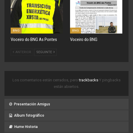
BNG
BNG
Voceiro do BNG As Pontes
Voceiro do BNG
ANTERIOR
SEGUINTE
Los comentarios están cerrados, pero
trackbacks
Y pingbacks
están abiertos.
Presentación Amigus
Album fotográfico
Hume Historia