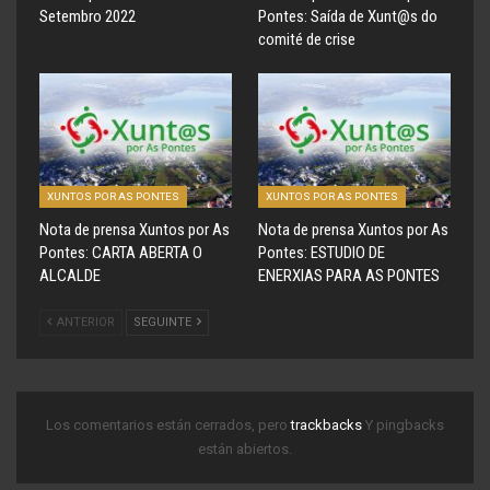
Setembro 2022
Pontes: Saída de Xunt@s do
comité de crise
XUNTOS POR AS PONTES
XUNTOS POR AS PONTES
Nota de prensa Xuntos por As
Nota de prensa Xuntos por As
Pontes: CARTA ABERTA O
Pontes: ESTUDIO DE
ALCALDE
ENERXIAS PARA AS PONTES
ANTERIOR
SEGUINTE
Los comentarios están cerrados, pero
trackbacks
Y pingbacks
están abiertos.