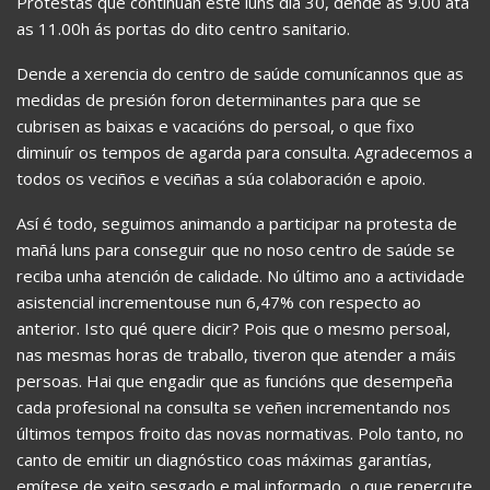
Protestas que continúan este luns día 30, dende as 9.00 ata
as 11.00h ás portas do dito centro sanitario.
Dende a xerencia do centro de saúde comunícannos que as
medidas de presión foron determinantes para que se
cubrisen as baixas e vacacións do persoal, o que fixo
diminuír os tempos de agarda para consulta. Agradecemos a
todos os veciños e veciñas a súa colaboración e apoio.
Así é todo, seguimos animando a participar na protesta de
mañá luns para conseguir que no noso centro de saúde se
reciba unha atención de calidade. No último ano a actividade
asistencial incrementouse nun 6,47% con respecto ao
anterior. Isto qué quere dicir? Pois que o mesmo persoal,
nas mesmas horas de traballo, tiveron que atender a máis
persoas. Hai que engadir que as funcións que desempeña
cada profesional na consulta se veñen incrementando nos
últimos tempos froito das novas normativas. Polo tanto, no
canto de emitir un diagnóstico coas máximas garantías,
emítese de xeito sesgado e mal informado, o que repercute