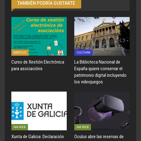
TAMBIÉN PODRÍA GUSTARTE
AMIGUS
CULTURA
Curso de Xestión Electrónica
La Biblioteca Nacional de
para asociacións
España quiere conservar el
patrimonio digital incluyendo
los videojuegos
NA WEB
NA WEB
Xunta de Galicia: Declaración
Oculus abre las reservas de