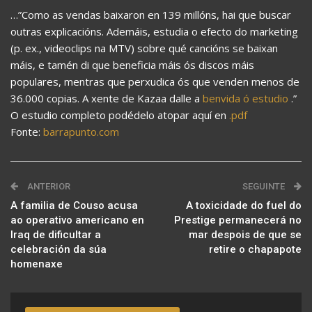
…”Como as vendas baixaron en 139 millóns, hai que buscar
outras explicacións. Ademáis, estudia o efecto do marketing
(p. ex., videoclips na MTV) sobre qué cancións se baixan
máis, e tamén di que beneficia máis ós discos máis
populares, mentras que perxudica ós que venden menos de
36.000 copias. A xente de Kazaa dalle a
benvida ó estudio
.”
O estudio completo podédelo atopar aquí en
.pdf
Fonte:
barrapunto.com
ANTERIOR
SEGUINTE
A familia de Couso acusa
A toxicidade do fuel do
ao operativo americano en
Prestige permanecerá no
Iraq de dificultar a
mar despois de que se
celebración da súa
retire o chapapote
homenaxe