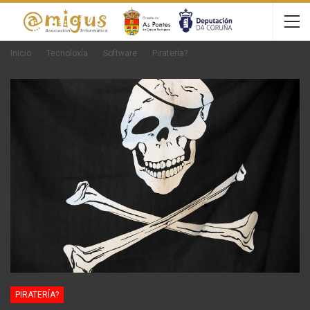
Inicio
Tecnoloxía
Software
Piratería?
PIRATERÍA?