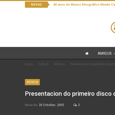
40 anos do Museo Etnográfico Monte C
NOVAS
AMIGUS
Inicio
Cultura
Música
Presentacion do primeiro disco 
MÚSICA
Presentacion do primeiro disco d
Nova do
20 October, 2005
2