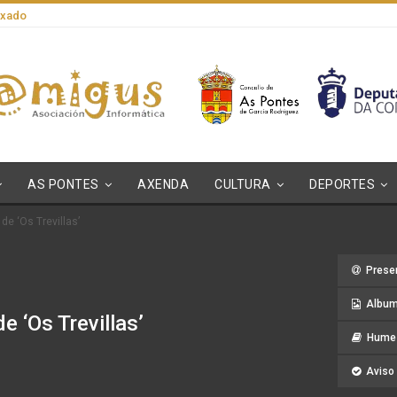
axado
AS PONTES
AXENDA
CULTURA
DEPORTES
de ‘Os Trevillas’
Prese
Album
e ‘Os Trevillas’
Hume 
Aviso 