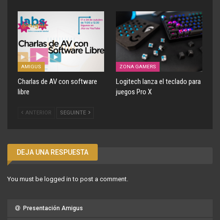
AMIGUS
ZONA GAMERS
Charlas de AV con software
Logitech lanza el teclado para
libre
juegos Pro X
ANTERIOR
SEGUINTE
DEJA UNA RESPUESTA
You must be
logged in
to post a comment.
Presentación Amigus