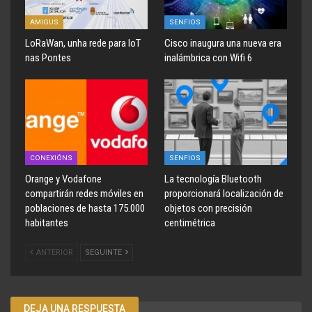
AMIGUS
SENFIOS
LoRaWan, unha rede para IoT
Cisco inaugura una nueva era
nas Pontes
inalámbrica con Wifi 6
CONEXIÓNS
SENFIOS
Orange y Vodafone
La tecnología Bluetooth
compartirán redes móviles en
proporcionará localización de
poblaciones de hasta 175.000
objetos con precisión
habitantes
centimétrica
ANTERIOR
SEGUINTE
DEJA UNA RESPUESTA