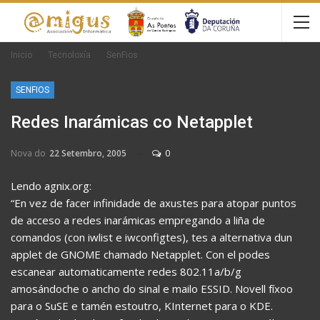
Inicio
Tecnoloxía
SenFios
SENFIOS
Redes Inarámicas co Netapplet
Nova do
22 Setembro, 2005
0
Lendo agnix.org:
“En vez de facer infinidade de axustes para atopar puntos
de acceso a redes inarámicas empregando a liña de
comandos (con iwlist e iwconfigtes), tes a alternativa dun
applet de GNOME chamado Netapplet. Con el podes
escanear automaticamente redes 802.11a/b/g
amosándoche o ancho do sinal e mailo ESSID. Novell fíxoo
para o SuSE e tamén estoutro, KInternet para o KDE.