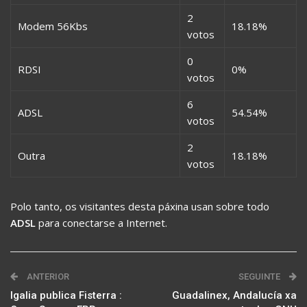
2
Modem 56Kbs
18.18%
votos
0
RDSI
0%
votos
6
ADSL
54.54%
votos
2
Outra
18.18%
votos
Polo tanto, os visitantes desta páxina usan sobre todo
ADSL
para conectarse a Internet.
ANTERIOR
SEGUINTE
Igalia publica Fisterra :
Guadalinex, Andalucía xa