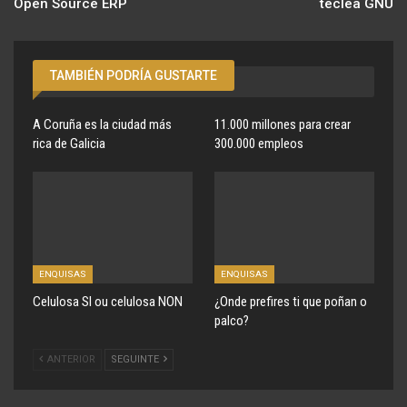
Open Source ERP
teclea GNU
TAMBIÉN PODRÍA GUSTARTE
A Coruña es la ciudad más
11.000 millones para crear
rica de Galicia
300.000 empleos
ENQUISAS
ENQUISAS
Celulosa SI ou celulosa NON
¿Onde prefires ti que poñan o
palco?
ANTERIOR
SEGUINTE