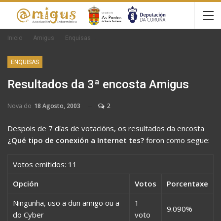
Inicio
Amigus
Enquisas
ENQUISAS
Resultados da 3ª encosta Amigus
Nova do
18 Agosto, 2003
2
Despois de 7 días de votacións, os resultados da encosta
¿Qué tipo de conexión a Internet tes?
foron como segue:
Votos emitidos: 11
Opción
Votos
Porcentaxe
Ningunha, uso a dun amigo ou a
1
9.090%
do Cyber
voto