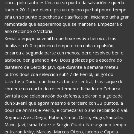
cinco, polo tanto están a un so punto da salvación e queda
todo o 2011 por diante pra un equipo que hai pouco tempo
tiña un so punto e pechaba a clasificación, iniciando unha gran
remontada que esperemos que se manteña. Empezará o
ano recibindo ó Victoria.
Xenial o equipo xuvenil b que hoxe estivo heroico, tras
finalizar a 0-0 o primeiro tempo e con unha expulsión,
encarou a segunda parte cun menos, pero resolveu ben e
acabaou ben gañando 4-0. Dous golazos pola escadra do
dianteiro de Cerdido Javi, que durante a semana meteu
outros dous coa selección sub17 de Ferrol, un gol do
talentoso Darío, que hoxe actou de central, tras saque de
córner e un cuarto do recentemente fichado do Cebarca
Santalla coa colaboración do defensa, selaron o a goleada
dun xuvenil que agora mesmo é terceiro con 33 puntos, a
dous de Ánimas e Perlío, e comezarán o ano recibindo ó Val.
Xogaron Alex, Diego, Rubén, Simón, Darío, Hugo, Santalla,
Manu, Javi, Isma López e Sergio Criado. No segundo tempo
entraron Kriky, Marcos, Marcos Otero, Jacobo e Capela.