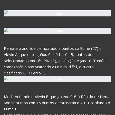
Remata o ano líder, empatado a puntos co Eume (27) o
Alevín A, que onte gañou 6-1 ó Narón B, tantos dos
seleccionados Andrés Pita (3), Josiño (2), e Jandro. Tamén
comezarán o ano visitando a un rival difícil, o cuarto
clasificado EFR Ferrol C.
Moi ben tamén o Alevín B que goleou 0-6 ó Rápido de Neda.
Son séptimos con 16 puntos e estrearán o 2011 recibindo ó
Eume B.
Gran campaña a que está a realizar o As Pontes Benxamín A