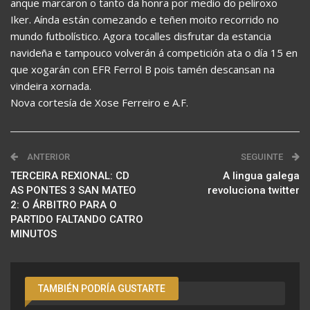
anque marcaron o tanto da honra por medio do peliroxo
Iker. Aínda están comezando e teñen moito recorrido no
mundo futbolístico. Agora tocalles disfrutar da estancia
navideña e tampouco volverán á competición ata o día 15 en
que xogarán con EFR Ferrol B pois tamén descansan na
vindeira xornada.
Nova cortesía de Xose Ferreiro e A.F.
ANTERIOR
SEGUINTE
TERCEIRA REXIONAL: CD
A lingua galega
AS PONTES 3 SAN MATEO
revoluciona twitter
2: O ÁRBITRO PARA O
PARTIDO FALTANDO CATRO
MINUTOS
TAMBIÉN PODRÍA GUSTARTE