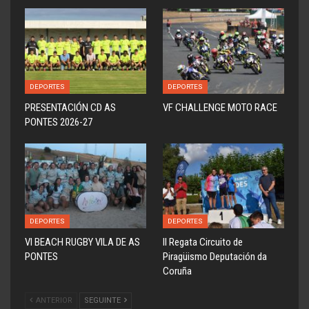
DEPORTES
DEPORTES
PRESENTACIÓN CD AS
VF CHALLENGE MOTO RACE
PONTES 2026-27
DEPORTES
DEPORTES
VI BEACH RUGBY VILA DE AS
ll Regata Circuito de
PONTES
Piragüismo Deputación da
Coruña
ANTERIOR
SEGUINTE