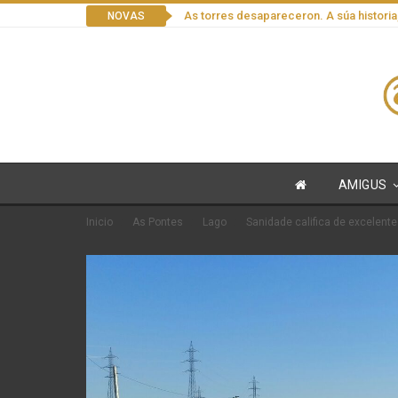
As torres desapareceron. A súa historia
NOVAS
AMIGUS
Inicio
As Pontes
Lago
Sanidade califica de excelente