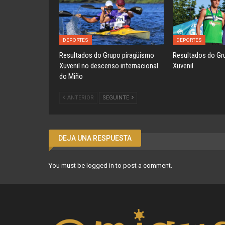
DEPORTES
DEPORTES
Resultados do Grupo piragüismo
Resultados do Gr
Xuvenil no descenso internacional
Xuvenil
do Miño
ANTERIOR
SEGUINTE
DEJA UNA RESPUESTA
You must be
logged in
to post a comment.