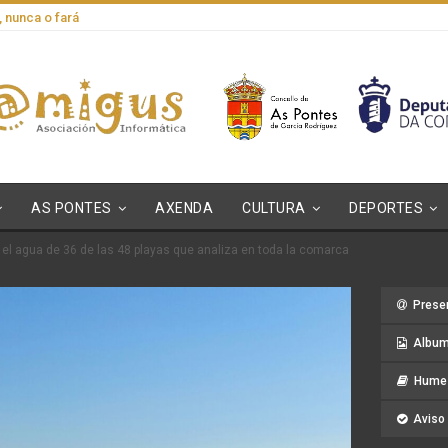
, nunca o fará
AS PONTES
AXENDA
CULTURA
DEPORTES
 el agua de 36 de las 48 playas que analiza en toda la comarca
Prese
Album
Hume 
Aviso 