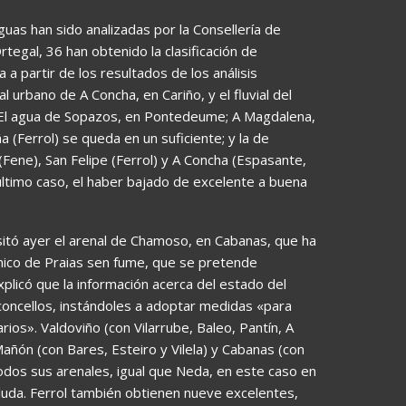
guas han sido analizadas por la Consellería de
tegal, 36 han obtenido la clasificación de
 partir de los resultados de los análisis
 urbano de A Concha, en Cariño, y el fluvial del
. El agua de Sopazos, en Pontedeume; A Magdalena,
 (Ferrol) se queda en un suficiente; y la de
(Fene), San Felipe (Ferrol) y A Concha (Espasante,
e último caso, el haber bajado de excelente a buena
visitó ayer el arenal de Chamoso, en Cabanas, que ha
mico de Praias sen fume, que se pretende
xplicó que la información acerca del estado del
concellos, instándoles a adoptar medidas «para
ios». Valdoviño (con Vilarrube, Baleo, Pantín, A
añón (con Bares, Esteiro y Vilela) y Cabanas (con
dos sus arenales, igual que Neda, en este caso en
eluda. Ferrol también obtienen nueve excelentes,