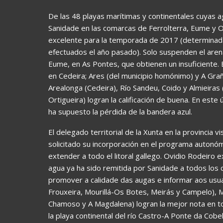
De las 48 playas marítimas y continentales cuyas a
Sanidade en las comarcas de Ferrolterra, Eume y Or
excelente para la temporada de 2017 (determinada a
efectuados el año pasado). Solo suspenden el arenal
Eume, en As Pontes, que obtienen un insuficiente
en Cedeira; Ares (del municipio homónimo) y A Graña
Arealonga (Cedeira), Río Sandeu, Coido y Almieiras 
Ortigueira) logran la calificación de buena. En est
ha supuesto la pérdida de la bandera azul.
El delegado territorial de la Xunta en la provincia 
solicitado su incorporación en el programa autonó
extender a todo el litoral gallego. Ovidio Rodeiro e
agua ya ha sido remitida por Sanidade a todos los 
promover a calidade das augas e informar aos usuar
Frouxeira, Mourillá-Os Botes, Meirás y Campelo), M
Chamoso y A Magdalena) logran la mejor nota en to
la playa continental del río Castro-A Ponte da Cob