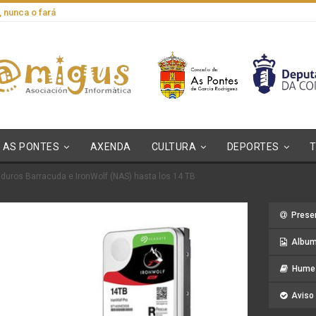
, nunca o fará
AS PONTES
AXENDA
CULTURA
DEPORTES
 duros Barracuda e IronWolf (NAS) hasta los 14 TB
Prese
Album
Hume 
Aviso 