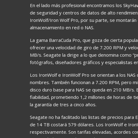
En el lado más profesional encontramos los SkyHaw
de seguridad y centros de datos de alto rendimie
IronWolf/Iron Wolf Pro, por su parte, se montará
almacenamiento en red o NAS.
La gama BarraCuda Pro, que goza de cierta popular
ofrecer una velocidad de giro de 7.200 RPM y velo
MB/s. Seagate la dirige a lo que denomina como “pr
fotógrafos, diseñadores gráficos y especialistas en
Los IronWolf e IronWolf Pro se orientan a los NAS
nombres. También funcionan a 7.200 RPM, pero mien
disco duro base para NAS se queda en 210 MB/s. 
fiabilidad, prometiendo 1,2 millones de horas de ti
la garantía de tres a cinco años.
Seagate no ha facilitado las listas de precios par
de 14 TB costará 579 dólares. Los IronWolf e Iron
respectivamente. Son tarifas elevadas, acordes con