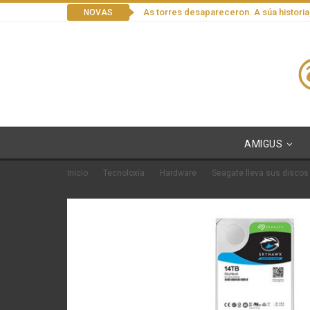
As torres desapareceron. A súa historia
NOVAS
AMIGUS
Inicio
Tecnoloxía
Hardware
Seagate lleva sus discos