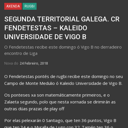
AXENDA
RUGBI
SEGUNDA TERRITORIAL GALEGA. CR
FENDETESTAS – KALEIDO
UNIVERSIDADE DE VIGO B
O Fendetestas recibe este domingo ó Vigo B no derradeiro
encontro de Liga
Nova do
24 Febreiro, 2018
O Fendetestas pontés de rugbi recibe este domingo no seu
Campo de Monte Medulio ó Kaleido Universidade de Vigo B.
Os ponteses xa son matemáticamente primeiros, e o
Zalaeta segundo, polo que nesta xornada se dirimirán as
outras dúas prazas de play off
Por elas pelexarán 0 Santiago, que ten 36 puntos, Vigo B
que ten 34 e o Muralla de Lugo con 32. Tamén ten 36 o