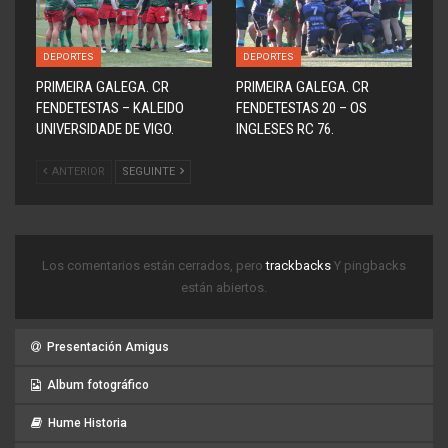
DEPORTES
DEPORTES
PRIMEIRA GALEGA. CR
PRIMEIRA GALEGA. CR
FENDETESTAS – KALEIDO
FENDETESTAS 20 – OS
UNIVERSIDADE DE VIGO.
INGLESES RC 76.
ANTERIOR
SEGUINTE
Los comentarios están cerrados, pero
trackbacks
Y pingbacks
están abiertos.
Presentación Amigus
Album fotográfico
Hume Historia