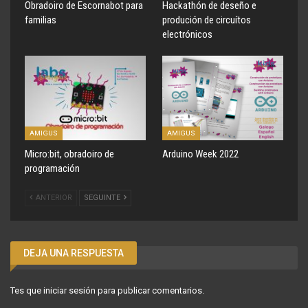
Obradoiro de Escornabot para
Hackathón de deseño e
familias
produción de circuítos
electrónicos
AMIGUS
AMIGUS
Micro:bit, obradoiro de
Arduino Week 2022
programación
ANTERIOR
SEGUINTE
DEJA UNA RESPUESTA
Tes que
iniciar sesión
para publicar comentarios.