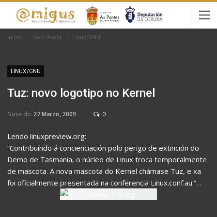
Inicio
Tecnoloxía
Linux/GNU
LINUX/GNU
Tuz: novo logotipo no Kernel
Nova do
27 Marzo, 2009
0
Lendo linuxpreview.org:
“Contribuíndo á concienciación polo perigo de extinción do
Demo de Tasmania, o núcleo de Linux troca temporalmente
de mascota. A nova mascota do Kernel chámase Tuz, e xa
foi oficialmente presentada na conferencia Linux.conf.au.”…