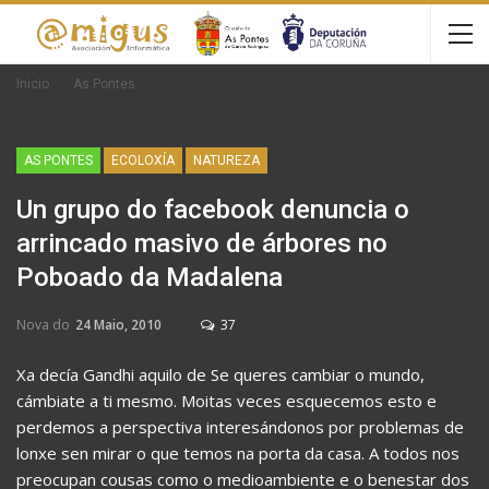
Inicio
As Pontes
AS PONTES
ECOLOXÍA
NATUREZA
Un grupo do facebook denuncia o
arrincado masivo de árbores no
Poboado da Madalena
Nova do
24 Maio, 2010
37
Xa decía Gandhi aquilo de Se queres cambiar o mundo,
cámbiate a ti mesmo. Moitas veces esquecemos esto e
perdemos a perspectiva interesándonos por problemas de
lonxe sen mirar o que temos na porta da casa. A todos nos
preocupan cousas como o medioambiente e o benestar dos