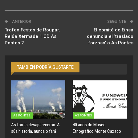
ANTERIOR
SEGUINTE
Trofeo Festas de Roupar.
El comité de Einsa
Relúa Xermade 1 CD As
denuncia el ‘traslado
Pontes 2
forzoso’ a As Pontes
TAMBIÉN PODRÍA GUSTARTE
AS PONTES
AS PONTES
As torres desapareceron. A
40 anos do Museo
súa historia, nunca o fará
Etnográfico Monte Caxado