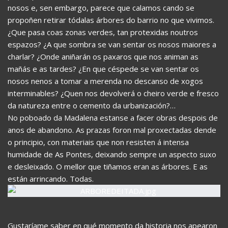
nosos e, sen embargo, parece que calamos cando se
propoñen retirar tódalas árbores do barrio no que vivimos.
¿Que pasa coas zonas verdes, tan protexidas noutros
espazos? ¿A que sombra se van sentar os nosos maiores a
charlar? ¿Onde aniñarán os paxaros que nos animan as
mañás e as tardes? ¿En que céspede se van sentar os
nosos nenos a tomar a merenda no descanso de xogos
interminables? ¿Quen nos devolverá o cheiro verde e fresco
da natureza entre o cemento da urbanización?…
No poboado da Madalena estanse a facer obras despois de
anos de abandono. As prazas foron mal proxectadas dende
o principio, con materiais que non resisten á intensa
humidade de As Pontes, deixando sempre un aspecto suxo
e desleixado. O mellor que tiñamos eran as árbores. E as
están arrincando. Todas.
Gustaríame saber en qué momento da historia nos apearon