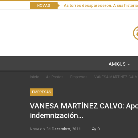
As torres desapareceron. A súa historia
NOVAS
AMIGUS
Inicio
As Pontes
Empresas
VANESA MARTÍNEZ CALVO: 
EMPRESAS
VANESA MARTÍNEZ CALVO: Aposté
indemnización…
Nova do
31 Decembro, 2011
0