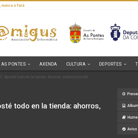
, nunca o fará
AS PONTES
AXENDA
CULTURA
DEPORTES
Aposté todo en la tienda: ahorros, indemnización…
Prese
 todo en la tienda: ahorros,
Album
Hume 
Aviso 