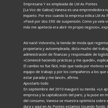
Empresaria Y ex empleada de LM As Pontes
[La Voz de Galicia] Vanesa es una emprendedora na
inquieto. Por eso cuando la empresa eólica LM As 
«Pasé por dos ERE de suspensión. Como ya veía veni
más me apetecía era abrir mi propio negocio», expl
Así nació Volvoreta, la tienda de moda que regent
propietaria y autoempleada, dista mucho del trab
administración de finanzas y responsable de logís
«Comencé haciendo prácticas y me quedé», explica
El cambio no fue fácil, más que nada por motivos e
equipo de trabajo y por los compañeros a los que 
estar parada y me lancé», afirma.
Apostarlo todo
En septiembre del 2010 inauguró su tienda. «Lo apo
empresa y la capitalización del paro, y la puse en m
del consumo, Vanesa se muestra optimista sobre el
dura y aquí en As Pontes estamos tocando fondo. 