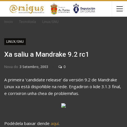
Inicio
Tecnoloxía
Linux/GNU
LINUX/GNU
Xa saliu a Mandrake 9.2 rc1
Nova do
3 Setembro, 2003
0
A primeira ‘candidate release’ da versión 9.2 de Mandrake
Linux xa está dispoñible na rede. Engadiron o kde 3.1.3 final,
e corrixiron unha chea de problemiñas.
Podédela baixar dende
aquí
.