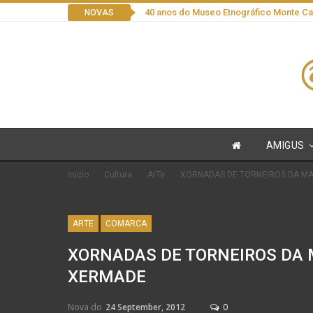
40 anos do Museo Etnográfico Monte C
NOVAS
AMIGUS
Inicio
Cultura
ArTe
XORNADAS DE TORNEIROS DA MA
ARTE
COMARCA
XORNADAS DE TORNEIROS DA 
XERMADE
Nova do
24 September, 2012
0