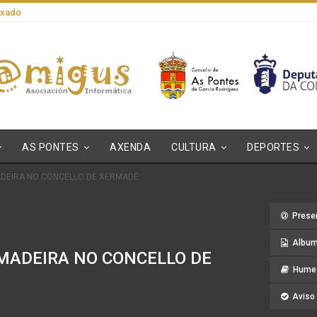
axado
AS PONTES
AXENDA
CULTURA
DEPORTES
DEIRA NO CONCELLO DE XERMADE
Prese
Album
MADEIRA NO CONCELLO DE
Hume 
Aviso 