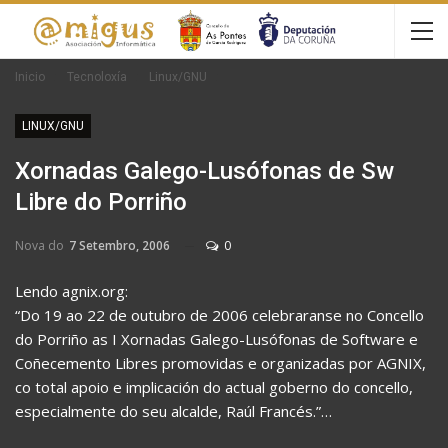
Inicio
Tecnoloxía
Linux/GNU
LINUX/GNU
Xornadas Galego-Lusófonas de Sw
Libre do Porriño
Nova do
7 Setembro, 2006
0
Lendo agnix.org:
“Do 19 ao 22 de outubro de 2006 celebraranse no Concello
do Porriño as I Xornadas Galego-Lusófonas de Software e
Coñecemento Libres promovidas e organizadas por AGNIX,
co total apoio e implicación do actual goberno do concello,
especialmente do seu alcalde, Raúl Francés.”…