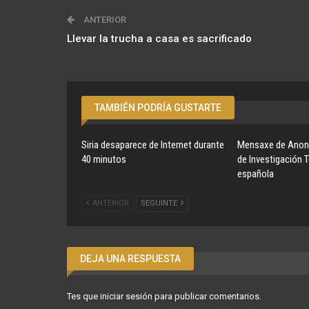
ANTERIOR
Llevar la trucha a casa es sacrificado
TAMBIÉN PODRÍA GUSTARTE
Siria desaparece de Internet durante
Mensaxe de Anon
40 minutos
de Investigación 
española
ANTERIOR
SEGUINTE
DEJA UNA RESPUESTA
Tes que
iniciar sesión
para publicar comentarios.