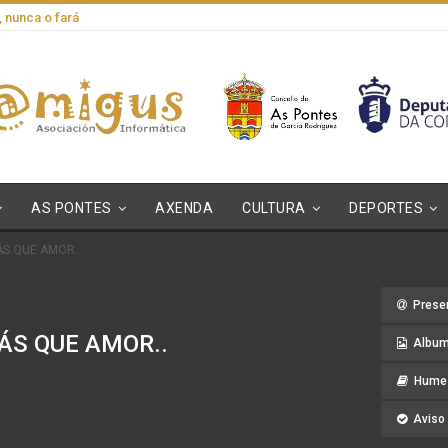
, nunca o fará
AS PONTES
AXENDA
CULTURA
DEPORTES
ÁS QUE AMOR..
Prese
ÁS QUE AMOR..
Album
Hume 
Aviso 