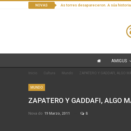
As torres desapareceron. A súa historia
NOVAS
AMIGUS
Inicio
Cultura
Mundo
ZAPATERO Y GADDAFI, ALGO M
MUNDO
ZAPATERO Y GADDAFI, ALGO M
Nova do
19 Marzo, 2011
8