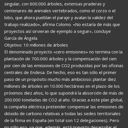
singular, con 600.000 árboles, extensas praderas y
centenares de animales vertebrados, como el corzo o el
lobo, que ahora pueblan el paraje y avalan la validez del
trabajo realizado», afirma Colomo. «No estaría de más que
proyectos así sirvieran de ejemplo a seguir», concluye
García de Ángela.
Objetivo: 10 millones de árboles
El denominado proyecto «cero emisiones» no termina con la
plantación de 700.000 árboles y la compensación del cien
por cien de las emisiones de CO2 producidas por las oficinas
centrales de Endesa. De hecho, eso es tan sólo el primer
paso de un propósito mucho más ambicioso: plantar diez
millones de árboles en 10.000 hectáreas en el plazo de los
próximos diez años, lo que supondrá la absorción de más de
200.000 toneladas de CO2 al año. Gracias a este plan global,
la compañía eléctrica pretender compensar las emisiones de
dióxido de carbono relativas a todas las sedes territoriales
de la firma en España (en total son 12 delegaciones). Pero
no sólo eso, ya que, además, está previsto desarrollar el