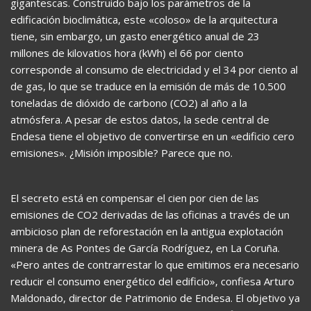
gigantescas. Construido bajo los parámetros de la
edificación bioclimática, este «coloso» de la arquitectura
tiene, sin embargo, un gasto energético anual de 23
millones de kilovatios hora (kWh) el 66 por ciento
corresponde al consumo de electricidad y el 34 por ciento al
de gas, lo que se traduce en la emisión de más de 10.500
toneladas de dióxido de carbono (CO2) al año a la
atmósfera. A pesar de estos datos, la sede central de
Endesa tiene el objetivo de convertirse en un «edificio cero
emisiones». ¿Misión imposible? Parece que no.
El secreto está en compensar el cien por cien de las
emisiones de CO2 derivadas de las oficinas a través de un
ambicioso plan de reforestación en la antigua explotación
minera de As Pontes de García Rodríguez, en La Coruña.
«Pero antes de contrarrestar lo que emitimos era necesario
reducir el consumo energético del edificio», confiesa Arturo
Maldonado, director de Patrimonio de Endesa. El objetivo ya