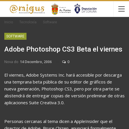
Inicio
Tecnoloxía
Software
SOFTWARE
Adobe Photoshop CS3 Beta el viernes
Nova do
14 Decembro, 2006
0
El viernes, Adobe Systems Inc. hará accesible por descarga
una temprana beta pública de su editor de gráficos de
nueva generación, Photoshop CS3, pero por otra parte se
abstendrá de entregar copias de versión preliminar de otras
aplicaciones Suite Creativa 3.0.
Personas cercanas al tema dicen a AppleInsider que el
director de Adobe, Bruce Chizen, anunciará formalmente