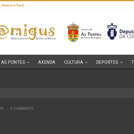
, nunca o fará
AS PONTES
AXENDA
CULTURA
DEPORTES
TS
0 COMMENTS