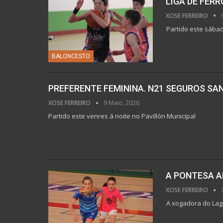
LIGA DE FERR
XOSE FERREIRO
Partido este sáb
BALONCESTO
PREFERENTE FEMININA. N21 SEGUROS SAN 
XOSE FERREIRO
9 Maio, 2026
Partido este venres á noite no Pavillón Municipal
A PONTESA A
XOSE FERREIRO
A xogadora do Lag