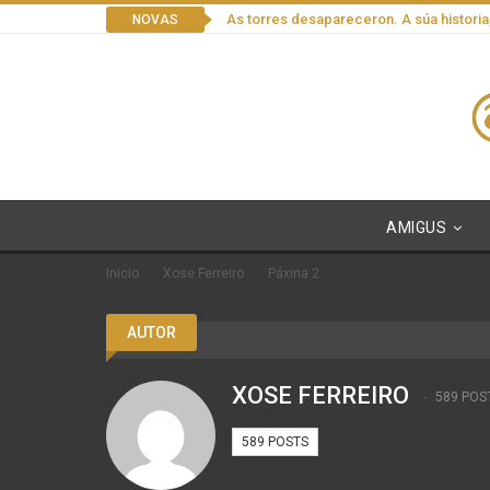
As torres desapareceron. A súa historia
NOVAS
AMIGUS
Inicio
Xose Ferreiro
Páxina 2
AUTOR
XOSE FERREIRO
589 POS
589 POSTS