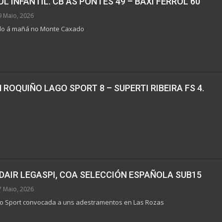
OL INFANTIL. CB AS PONTES 49 – BAXI FERROL 60
9 Maio, 2026
ado á mañá no Monte Caxado
ROQUIÑO LAGO SPORT 8 – SUPERTI RIBEIRA FS 4.
DAIR LEGASPI, COA SELECCIÓN ESPAÑOLA SUB15
7 Maio, 2026
o Sport convocada a uns adestramentos en Las Rozas