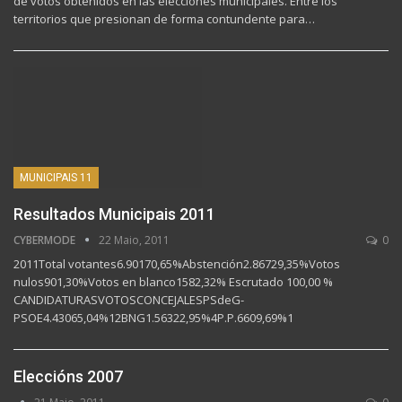
de votos obtenidos en las elecciones municipales. Entre los
territorios que presionan de forma contundente para…
MUNICIPAIS 11
Resultados Municipais 2011
CYBERMODE
22 Maio, 2011
0
2011Total votantes6.90170,65%Abstención2.86729,35%Votos
nulos901,30%Votos en blanco1582,32% Escrutado 100,00 %
CANDIDATURASVOTOSCONCEJALESPSdeG-
PSOE4.43065,04%12BNG1.56322,95%4P.P.6609,69%1
Eleccións 2007