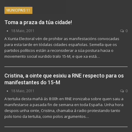
MUNICIPAIS 11
Toma a praza da túa cidade!
18 Maio, 2011
0
A Xunta Electoral vén de prohibir as manifestacións convocadas
para esta tarde en tódalas cidades españolas. Semella que os
partidos políticos están a reconsiderar a súa postura hacia o
movemento social xurdido tralo 15-M, e que xa está…
Cristina, a ointe que esixiu a RNE respecto para os
manifestantes do 15-M
18 Maio, 2011
0
A tertulia desta mañá ás 8:00h en RNE ironizaba sobre quen saiu a
manifestarse a pasada fin de semana en toda España. Unha hora
despois unha ointe, Cristina, chamaba á radio protestando tanto
polo tono da tertulia, como polos argumentos…