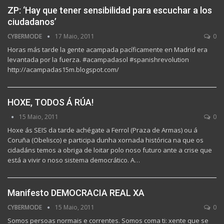
ZP: ‘Hay que tener sensibilidad para escuchar a los
ciudadanos’
CYBERMODE
17 Maio, 2011
0
Horas más tarde la gente acampada pacíficamente en Madrid era
levantada por la fuerza. #acampadasol #spanishrevolution
http://acampadas15m.blogspot.com/
HOXE, TODOS Á RÚA!
15 Maio, 2011
0
Hoxe ás SEIS da tarde achégate a Ferrol (Praza de Armas) ou á
Coruña (Obelisco) e participa dunha xornada histórica na que os
cidadáns temos a obriga de loitar polo noso futuro ante a crise que
está a vivir o noso sistema democrático. A…
Manifesto DEMOCRACIA REAL XA
CYBERMODE
15 Maio, 2011
0
Somos persoas normais e correntes. Somos coma ti: xente que se