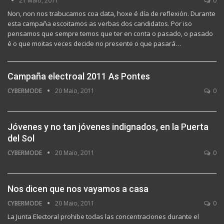
21 Maio, 2011
0
Non, non nos trabucamos coa data, hoxe é día de reflexión. Durante
esta campaña escoitamos as verbas dos candidatos. Por iso
pensamos que sempre temos que ter en conta o pasado, o pasado
é o que moitas veces decide no presente o que pasará…
Campaña electroal 2011 As Pontes
CYBERMODE
20 Maio, 2011
0
Jóvenes y no tan jóvenes indignados, en la Puerta
del Sol
CYBERMODE
20 Maio, 2011
0
Nos dicen que nos vayamos a casa
CYBERMODE
20 Maio, 2011
0
La Junta Electoral prohibe todas las concentraciones durante el