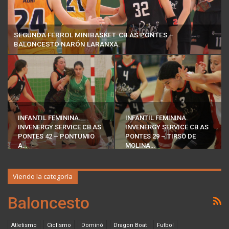
SEGUNDA FERROL MINIBASKET. CB AS PONTES –
BALONCESTO NARÓN LARANXA.
INFANTIL FEMININA.
INFANTIL FEMININA.
INVENERGY SERVICE CB AS
INVENERGY SERVICE CB AS
PONTES 42 – PONTUMIO
PONTES 29 – TIRSO DE
A…
MOLINA…
Viendo la categoría
Baloncesto
Atletismo
Ciclismo
Dominó
Dragon Boat
Futbol