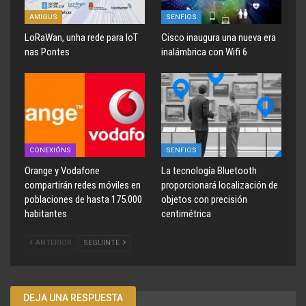
AMIGUS
SENFIOS
LoRaWan, unha rede para IoT
Cisco inaugura una nueva era
nas Pontes
inalámbrica con Wifi 6
CONEXIÓNS
SENFIOS
Orange y Vodafone
La tecnología Bluetooth
compartirán redes móviles en
proporcionará localización de
poblaciones de hasta 175.000
objetos con precisión
habitantes
centimétrica
ANTERIOR
SEGUINTE
DEJA UNA RESPUESTA