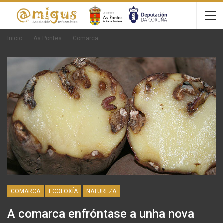
Inicio
As Pontes
Comarca
COMARCA
ECOLOXÍA
NATUREZA
A comarca enfróntase a unha nova