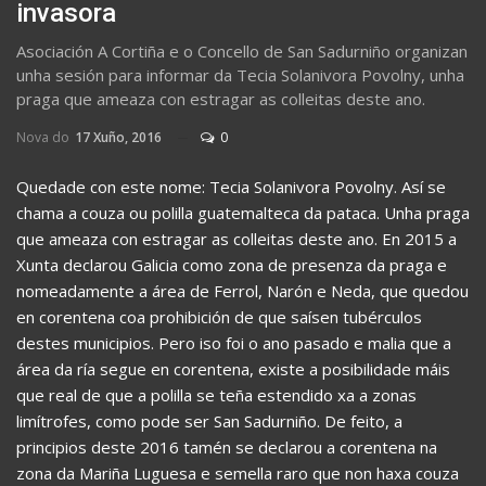
invasora
Asociación A Cortiña e o Concello de San Sadurniño organizan
unha sesión para informar da Tecia Solanivora Povolny, unha
praga que ameaza con estragar as colleitas deste ano.
Nova do
17 Xuño, 2016
0
Quedade con este nome: Tecia Solanivora Povolny. Así se
chama a couza ou polilla guatemalteca da pataca. Unha praga
que ameaza con estragar as colleitas deste ano. En 2015 a
Xunta declarou Galicia como zona de presenza da praga e
nomeadamente a área de Ferrol, Narón e Neda, que quedou
en corentena coa prohibición de que saísen tubérculos
destes municipios. Pero iso foi o ano pasado e malia que a
área da ría segue en corentena, existe a posibilidade máis
que real de que a polilla se teña estendido xa a zonas
limítrofes, como pode ser San Sadurniño. De feito, a
principios deste 2016 tamén se declarou a corentena na
zona da Mariña Luguesa e semella raro que non haxa couza