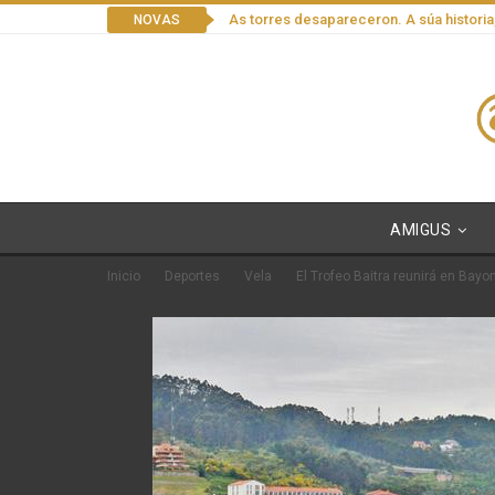
As torres desapareceron. A súa historia
NOVAS
AMIGUS
Inicio
Deportes
Vela
El Trofeo Baitra reunirá en Bayo