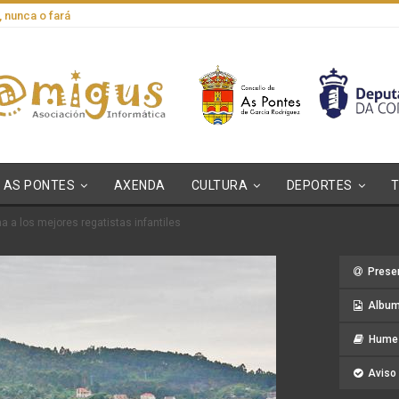
, nunca o fará
AS PONTES
AXENDA
CULTURA
DEPORTES
na a los mejores regatistas infantiles
Prese
Album
Hume 
Aviso 