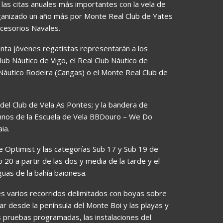
las citas anuales más importantes con la vela de
 organizado un año más por Monte Real Club de Yates
ccesorios Navales.
enta jóvenes regatistas representarán a los
Club Náutico de Vigo, el Real Club Náutico de
 Náutico Rodeira (Cangas) o el Monte Real Club de
 del Club de Vela As Pontes; y la bandera de
mnos de la Escuela de Vela BBDouro – We Do
ia.
de Optimist y las categorías Sub 17 y Sub 19 de
20 a partir de las dos y media de la tarde y el
uas de la bahía baionesa.
es varios recorridos delimitados con boyas sobre
r desde la península del Monte Boi y las playas y
is pruebas programadas, las instalaciones del