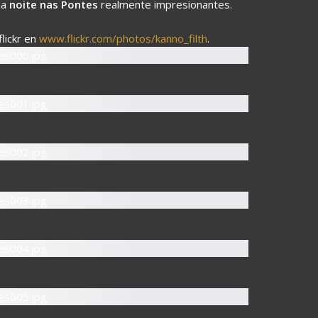
da
noite nas Pontes
realmente impresionantes.
lickr en
www.flickr.com/photos/kanno_filth
.