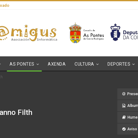
axado
AS PONTES
AXENDA
CULTURA
DEPORTES
th
Prese
Album
anno Filth
Hume 
Aviso 