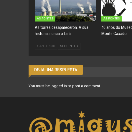
AS PONTES
AS PONTES
As torres desapareceron. A súa
40 anos do Museo
historia, nunca o fará
Monte Caxado
ANTERIOR
SEGUINTE
DEJA UNA RESPUESTA
You must be
logged in
to post a comment.