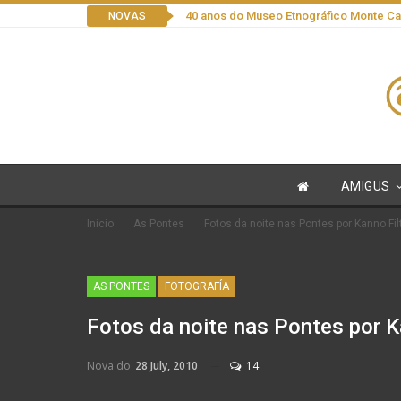
40 anos do Museo Etnográfico Monte C
NOVAS
AMIGUS
Inicio
As Pontes
Fotos da noite nas Pontes por Kanno Fil
AS PONTES
FOTOGRAFÍA
Fotos da noite nas Pontes por K
Nova do
28 July, 2010
14