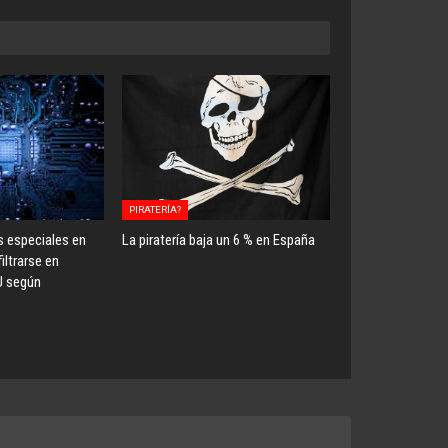
PIRATERÍA?
s especiales en
La piratería baja un 6 % en España
iltrarse en
U según