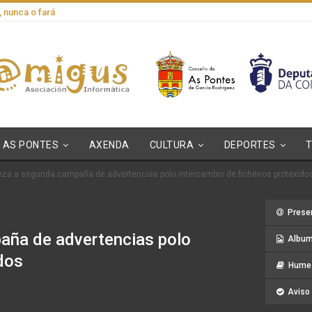
, nunca o fará
AS PONTES
AXENDA
CULTURA
DEPORTES
za a segunda campaña de advertencias polo intercambio de ficheiros protexido
Prese
aña de advertencias polo
Album
idos
Hume 
Aviso 