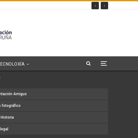
TECNOLOXÍA
s
ntación Amigus
 fotográfico
Historia
legal