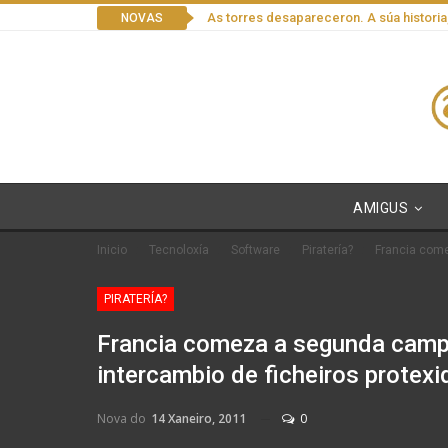
As torres desapareceron. A súa historia
NOVAS
AMIGUS
Inicio
Tecnoloxía
Software
Piratería?
Francia come
PIRATERÍA?
Francia comeza a segunda camp
intercambio de ficheiros protex
Nova do
14 Xaneiro, 2011
0