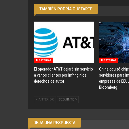
TAMBIÉN PODRÍA GUSTARTE
PIRATERÍA?
PIRATERÍA?
El operador AT&T dejará sin servicio
China ocultó chip
a varios clientes por infringir los
servidores para inf
derechos de autor
empresas de EEU
Bloomberg
ANTERIOR
SEGUINTE
DEJA UNA RESPUESTA