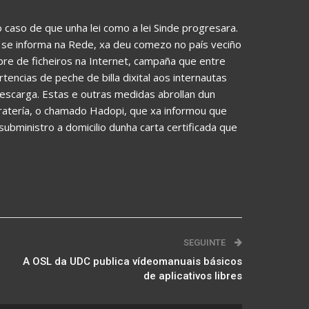
 caso de que unha lei como a lei Sinde progresara.
 se informa na Rede, xa deu comezo no país veciño
bre de ficheiros na Internet, campaña que entre
encias de peche de billa dixital aos internautas
scarga. Estas e outras medidas abrollan dun
iratería, o chamado Hadopi, que xa informou que
bministro a domicilio dunha carta certificada que
SEGUINTE
A OSL da UDC publica vídeomanuais básicos
de aplicativos libres