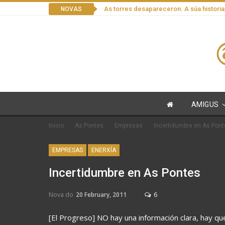
As torres desapareceron. A súa historia
NOVAS
AMIGUS
Inicio
As Pontes
Empresas
Incertidumbre en As Pon
EMPRESAS
ENERXÍA
Incertidumbre en As Pontes
Nova do
20 February, 2011
6
[El Progreso] NO hay una información clara, hay q