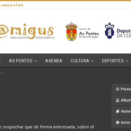
, nunca o fará
AS PONTES
AXENDA
CULTURA
DEPORTES
tes
Prese
Album
Hume 
Aviso 
ue sospechar que de forma interesada, sobre el