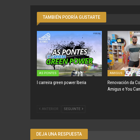
TAMBIÉN PODRÍA GUSTARTE
AS PONTES
AMIGUS
I carreira green power Iberia
Renovación da Co
Amigus e You Can
ANTERIOR
SEGUINTE
DEJA UNA RESPUESTA