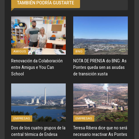
TAMBIÉN PODRÍA GUSTARTE
AMIGUS
BNG
Renovación da Colaboración
NOTA DE PRENSA do BNG: As
entre Amigus e You Can
Pontes queda sen as axudas
School
de transición xusta
EMPRESAS
EMPRESAS
Dos de los cuatro grupos de la
Teresa Ribera dice que no será
central térmica de Endesa
necesario reactivar As Pontes