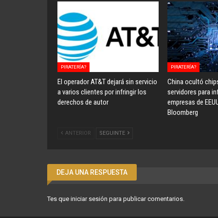
PIRATERÍA?
PIRATERÍA?
El operador AT&T dejará sin servicio
China ocultó chip
a varios clientes por infringir los
servidores para inf
derechos de autor
empresas de EEU
Bloomberg
ANTERIOR
SEGUINTE
DEJA UNA RESPUESTA
Tes que
iniciar sesión
para publicar comentarios.