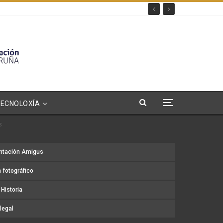
TECNOLOXÍA
s
ntación Amigus
 fotográfico
Historia
legal