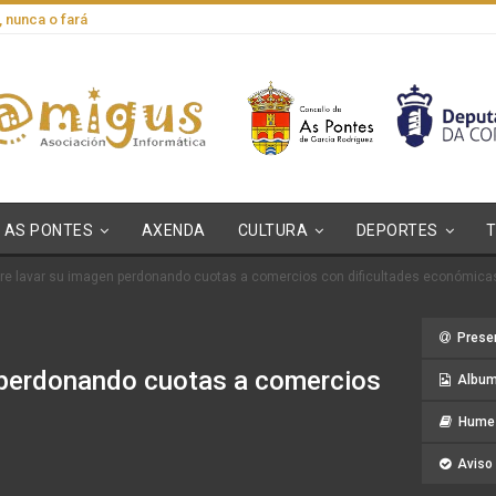
, nunca o fará
AS PONTES
AXENDA
CULTURA
DEPORTES
re lavar su imagen perdonando cuotas a comercios con dificultades económica
Prese
 perdonando cuotas a comercios
Album
Hume 
Aviso 