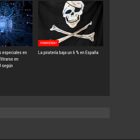
PIRATERÍA?
s especiales en
La piratería baja un 6 % en España
iltrarse en
U según