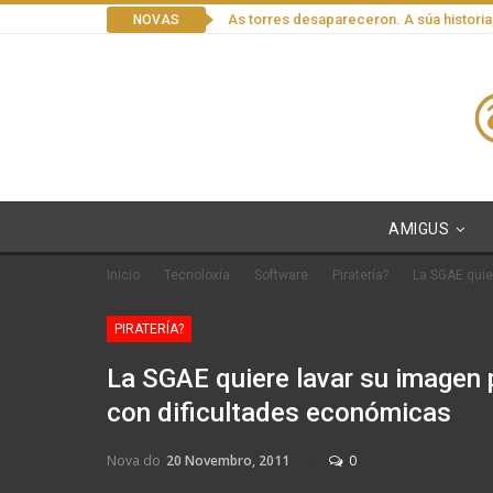
As torres desapareceron. A súa historia
NOVAS
AMIGUS
Inicio
Tecnoloxía
Software
Piratería?
La SGAE quie
PIRATERÍA?
La SGAE quiere lavar su imagen
con dificultades económicas
Nova do
20 Novembro, 2011
0