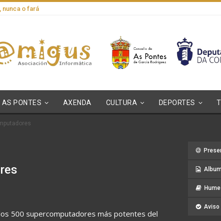
, nunca o fará
AS PONTES
AXENDA
CULTURA
DEPORTES
omputadores
Prese
res
Album
Hume 
Aviso 
 los 500 supercomputadores más potentes del