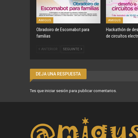
AMIGUS
AMIGUS
Obradoiro de Escornabot para
Hackathón de des
familias
de circuítos elect
ANTERIOR
SEGUINTE
DEJA UNA RESPUESTA
Tes que
iniciar sesión
para publicar comentarios.