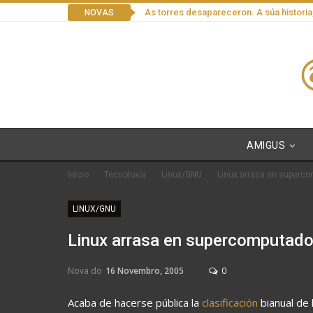
As torres desapareceron. A súa historia
NOVAS
AMIGUS
Inicio
Tecnoloxía
Linux/GNU
Linux arrasa en superc
LINUX/GNU
Linux arrasa en supercomputado
Nova do
16 Novembro, 2005
0
Acaba de hacerse pública la
clasificación
bianual de