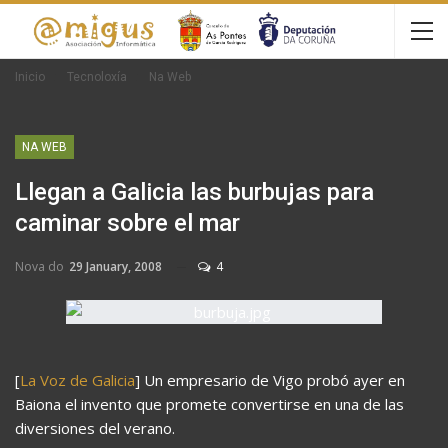
Inicio
Tecnoloxía
Na Web
NA WEB
Llegan a Galicia las burbujas para
caminar sobre el mar
Nova do
29 January, 2008
4
[
La Voz de Galicia
] Un empresario de Vigo probó ayer en
Baiona el invento que promete convertirse en una de las
diversiones del verano.