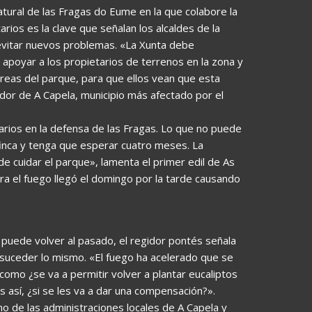
atural de las Fragas do Eume en la que colabore la
arios es la clave que señalan los alcaldes de la
y evitar nuevos problemas. «La Xunta debe
 apoyar a los propietarios de terrenos en la zona y
areas del parque, para que ellos vean que esta
dor de A Capela, municipio más afectado por el
etarios en la defensa de las Fragas. Lo que no puede
finca y tenga que esperar cuatro meses. La
de cuidar el parque», lamenta el primer edil de As
era el fuego llegó el domingo por la tarde causando
e puede volver al pasado, el regidor pontés señala
uceder lo mismo. «El fuego ha acelerado que se
mo ¿se va a permitir volver a plantar eucaliptos
 así, ¿si se les va a dar una compensación?».
o de las administraciones locales de A Capela y