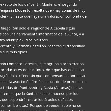
 exacto de los daños. En Monfero, el segundo
e, Benjamín Modesto, resalta que «hay zonas de muy
ceder», y hasta que haya una valoración completa de
fuego, tan solo el regidor de A Capela sigue
con una herramienta informática de la Xunta, y a
tro municipio», dice Meizoso.
rente y Germán Castrillón, resaltan el dispositivo
a sus municipios.
ación Fomento Forestal, que agrupa a propietarios
roductores de eucalipto, dice que hay que sacar
o pagándolo. «Tendrán que compensarnos por sacar
nas la asociación firmó un acuerdo de precios con
factorías de Pontevedra y Navia (Asturias) son las
dos temen que la Xunta no les compense por los
s que supondrá retirar los árboles dañados.
 comer, bellotas? Porque de vender roble no se