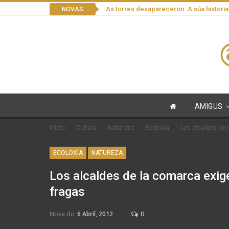
As torres desapareceron. A súa historia
NOVAS
AMIGUS
Inicio
Cultura
Natureza
Ecoloxía
Los alcaldes de 
ECOLOXÍA
NATUREZA
Los alcaldes de la comarca exige
fragas
Nova do
6 Abril, 2012
0