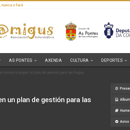
, nunca o fará
AS PONTES
AXENDA
CULTURA
DEPORTES
la comarca exigen un plan de gestión para las fragas
Prese
n un plan de gestión para las
Album
Hume 
Aviso 