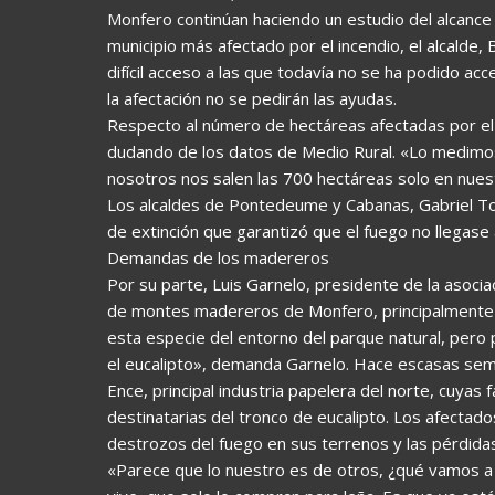
Monfero continúan haciendo un estudio del alcance
municipio más afectado por el incendio, el alcald
difícil acceso a las que todavía no se ha podido ac
la afectación no se pedirán las ayudas.
Respecto al número de hectáreas afectadas por el 
dudando de los datos de Medio Rural. «Lo medimos 
nosotros nos salen las 700 hectáreas solo en nues
Los alcaldes de Pontedeume y Cabanas, Gabriel Tor
de extinción que garantizó que el fuego no llegase 
Demandas de los madereros
Por su parte, Luis Garnelo, presidente de la asoci
de montes madereros de Monfero, principalmente p
esta especie del entorno del parque natural, per
el eucalipto», demanda Garnelo. Hace escasas sema
Ence, principal industria papelera del norte, cuyas 
destinatarias del tronco de eucalipto. Los afecta
destrozos del fuego en sus terrenos y las pérdida
«Parece que lo nuestro es de otros, ¿qué vamos a