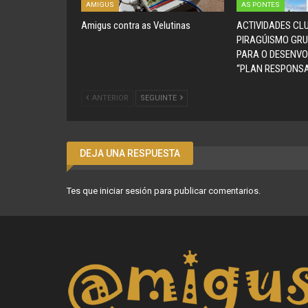
AMIGUS
AS PONTES
Amigus contra as Velutinas
ACTIVIDADES CL
PIRAGÚISMO GRU
PARA O DESENV
“PLAN RESPONSA
ANTERIOR
SEGUINTE
DEJA UNA RESPUESTA
Tes que
iniciar sesión
para publicar comentarios.