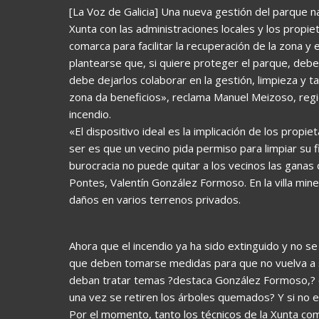
[La Voz de Galicia] Una nueva gestión del parque n
Xunta con las administraciones locales y los propiet
comarca para facilitar la recuperación de la zona 
plantearse que, si quiere proteger el parque, debe
debe dejarlos colaborar en la gestión, limpieza y t
zona da beneficios», reclama Manuel Meizoso, regi
incendio.
«El dispositivo ideal es la implicación de los propi
ser es que un vecino pida permiso para limpiar su 
burocracia no puede quitar a los vecinos las ganas 
Pontes, Valentín González Formoso. En la villa min
daños en varios terrenos privados.
Ahora que el incendio ya ha sido extinguido y no s
que deben tomarse medidas para que no vuelva a s
deban tratar temas ?destaca González Formoso,? co
una vez se retiren los árboles quemados? Y si no es
Por el momento, tanto los técnicos de la Xunta com