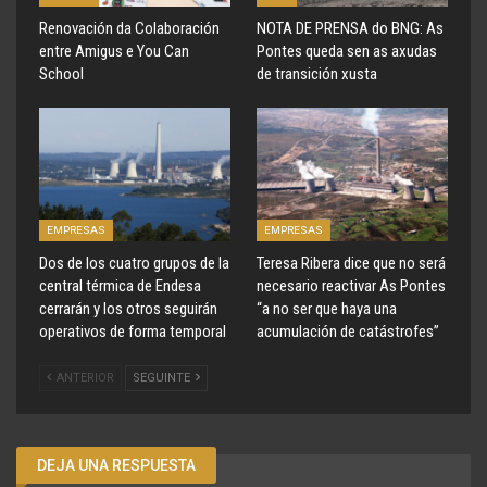
Renovación da Colaboración
NOTA DE PRENSA do BNG: As
entre Amigus e You Can
Pontes queda sen as axudas
School
de transición xusta
EMPRESAS
EMPRESAS
Dos de los cuatro grupos de la
Teresa Ribera dice que no será
central térmica de Endesa
necesario reactivar As Pontes
cerrarán y los otros seguirán
“a no ser que haya una
operativos de forma temporal
acumulación de catástrofes”
ANTERIOR
SEGUINTE
DEJA UNA RESPUESTA