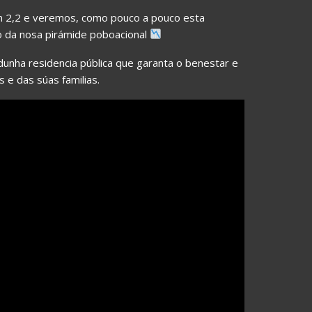
n 2,2 e veremos, como pouco a pouco esta
o da nosa pirámide poboacional
a dunha residencia pública que garanta o benestar e
 e das súas familias.