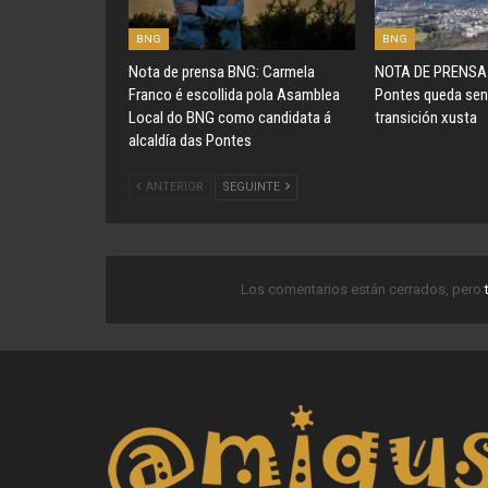
BNG
BNG
Nota de prensa BNG: Carmela
NOTA DE PRENSA 
Franco é escollida pola Asamblea
Pontes queda sen
Local do BNG como candidata á
transición xusta
alcaldía das Pontes
ANTERIOR
SEGUINTE
Los comentarios están cerrados, pero