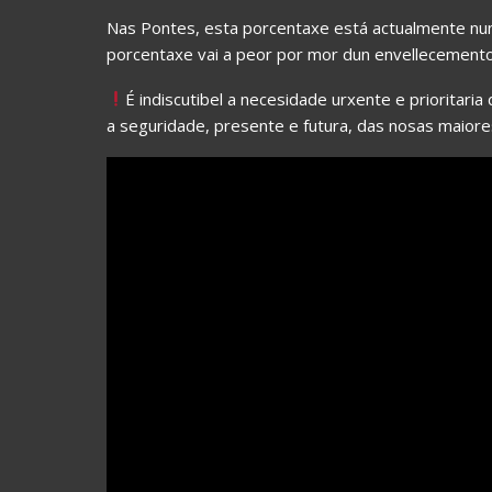
Nas Pontes, esta porcentaxe está actualmente nu
porcentaxe vai a peor por mor dun envellecement
É indiscutibel a necesidade urxente e prioritari
a seguridade, presente e futura, das nosas maiores