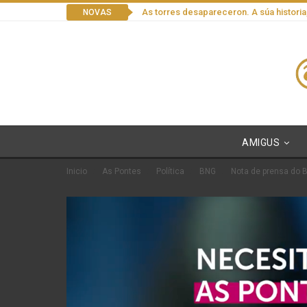
As torres desapareceron. A súa historia
NOVAS
AMIGUS
Inicio
As Pontes
Política
BNG
Nota de prensa do 