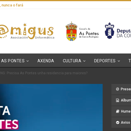
, nunca o fará
AS PONTES
AXENDA
CULTURA
DEPORTES
BNG: Precisa As Pontes unha residencia para maiores?
Prese
Album
Hume 
Aviso 