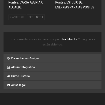
Pontes: CARTA ABERTA O
Pontes: ESTUDIO DE
ALCALDE
ENERXIAS PARA AS PONTES
ANTERIOR
SEGUINTE
Los comentarios están cerrados, pero
trackbacks
Y pingbacks
están abiertos.
Presentación Amigus
Album fotográfico
Hume Historia
Aviso legal