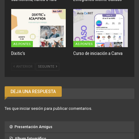
AS PONTES
AS PONTES
Dixitic’s
Curso de iniciación a Canva
ANTERIOR
SEGUINTE
DEJA UNA RESPUESTA
Tes que
iniciar sesión
para publicar comentarios.
Presentación Amigus
Album fotográfico