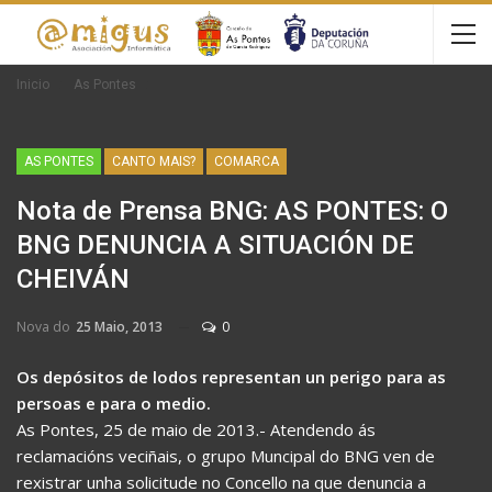
Inicio
As Pontes
AS PONTES
CANTO MAIS?
COMARCA
Nota de Prensa BNG: AS PONTES: O
BNG DENUNCIA A SITUACIÓN DE
CHEIVÁN
Nova do
25 Maio, 2013
0
Os depósitos de lodos representan un perigo para as
persoas e para o medio.
As Pontes, 25 de maio de 2013.- Atendendo ás
reclamacións veciñais, o grupo Muncipal do BNG ven de
rexistrar unha solicitude no Concello na que denuncia a