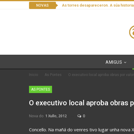
As torres desapareceron. A súa historia
NOVAS
AMIGUS
Inicio
As Pontes
O executivo local aproba obras por valo
AS PONTES
O executivo local aproba obras 
Nova do
1 Xullo, 2012
0
Concello. Na mañá do venres tivo lugar unha nova