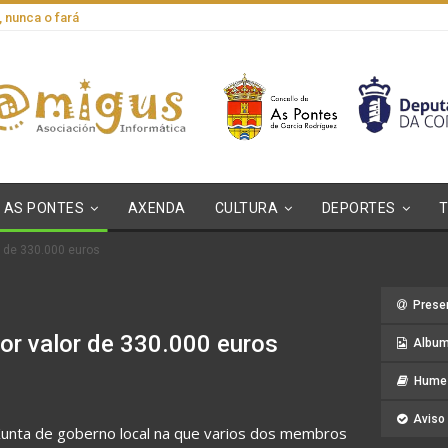
, nunca o fará
AS PONTES
AXENDA
CULTURA
DEPORTES
r de 330.000 euros
Prese
por valor de 330.000 euros
Album
Hume 
Aviso 
 Xunta de goberno local na que varios dos membros