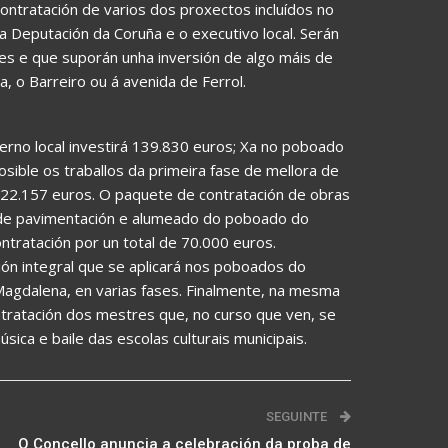
ontratación de varios dos proxectos incluídos no
 Deputación da Coruña e o executivo local. Serán
es e que suporán unha inversión de algo máis de
, o Barreiro ou á avenida de Ferrol.
erno local investirá 139.830 euros; Xa no poboado
sible os traballos da primeira fase de mellora de
22.157 euros. O paquete de contratación de obras
 de pavimentación e alumeado do poboado do
ontratación por un total de 70.000 euros.
ción integral que se aplicará nos poboados do
 Magdalena, en varias fases. Finalmente, na mesma
ratación dos mestres que, no curso que ven, se
ica e baile das escolas culturais municipais.
SEGUINTE
O Concello anuncia a celebración da proba de