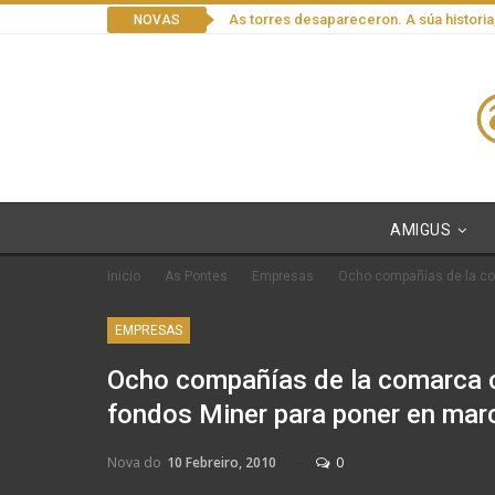
As torres desapareceron. A súa historia
NOVAS
AMIGUS
Inicio
As Pontes
Empresas
Ocho compañías de la com
EMPRESAS
Ocho compañías de la comarca c
fondos Miner para poner en marc
Nova do
10 Febreiro, 2010
0