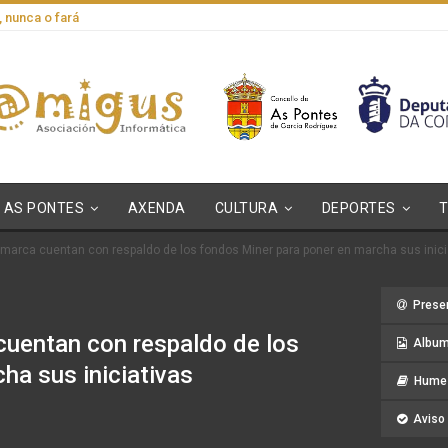
, nunca o fará
AS PONTES
AXENDA
CULTURA
DEPORTES
arca cuentan con respaldo de los fondos Miner para poner en marcha sus inici
Prese
uentan con respaldo de los
Album
ha sus iniciativas
Hume 
Aviso 