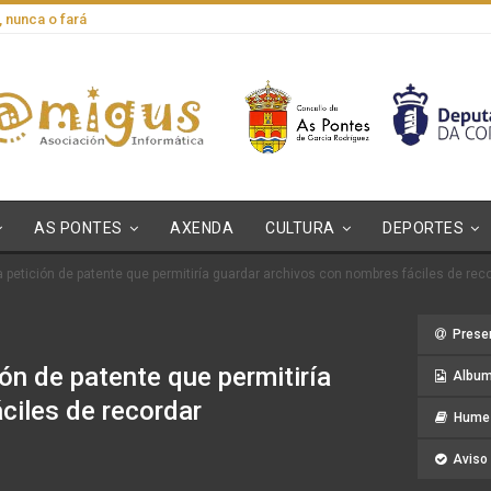
, nunca o fará
AS PONTES
AXENDA
CULTURA
DEPORTES
petición de patente que permitiría guardar archivos con nombres fáciles de rec
Prese
ón de patente que permitiría
Album
ciles de recordar
Hume 
Aviso 