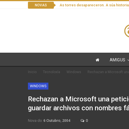
As torres desapareceron. A súa historia
NOVAS
AMIGUS
Inicio
Tecnoloxía
Windows
Rechazan a Microsoft una 
WINDOWS
Rechazan a Microsoft una petici
guardar archivos con nombres fá
Nova do
6 Outubro, 2004
0