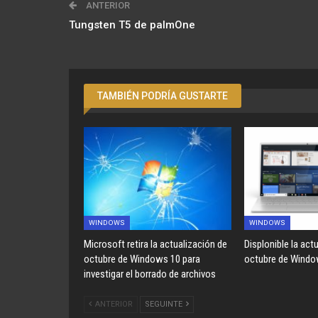
ANTERIOR
Tungsten T5 de palmOne
TAMBIÉN PODRÍA GUSTARTE
WINDOWS
WINDOWS
Microsoft retira la actualización de
Displonible la act
octubre de Windows 10 para
octubre de Windo
investigar el borrado de archivos
ANTERIOR
SEGUINTE