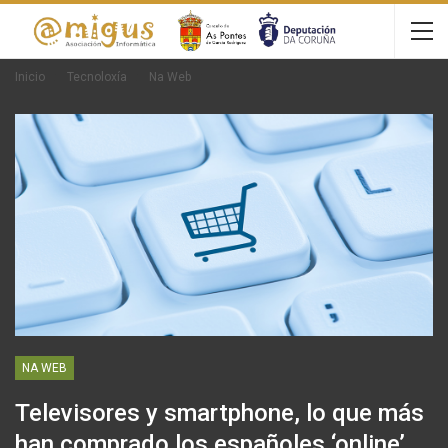
Inicio
Tecnoloxía
Na Web
NA WEB
Televisores y smartphone, lo que más
han comprado los españoles ‘online’