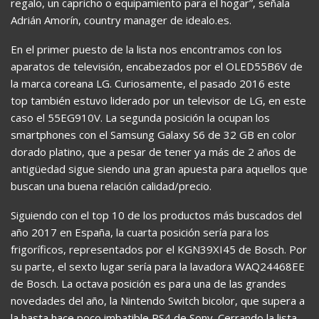
regalo, un capricho o equipamiento para el hogar”, señala
Adrián Amorín, country manager de idealo.es.
En el primer puesto de la lista nos encontramos con los
aparatos de televisión, encabezados por el OLED55B6V de
la marca coreana LG. Curiosamente, el pasado 2016 este
top también estuvo liderado por un televisor de LG, en este
caso el 55EG910V. La segunda posición la ocupan los
smartphones con el Samsung Galaxy S6 de 32 GB en color
dorado platino, que a pesar de tener ya más de 2 años de
antigüedad sigue siendo una gran apuesta para aquellos que
buscan una buena relación calidad/precio.
Siguiendo con el top 10 de los productos más buscados del
año 2017 en España, la cuarta posición sería para los
frigoríficos, representados por el KGN39XI45 de Bosch. Por
su parte, el sexto lugar sería para la lavadora WAQ24468EE
de Bosch. La octava posición es para una de las grandes
novedades del año, la Nintendo Switch bicolor, que supera a
la hasta hace poco imbatible PS4 de Sony. Cerrando la lista